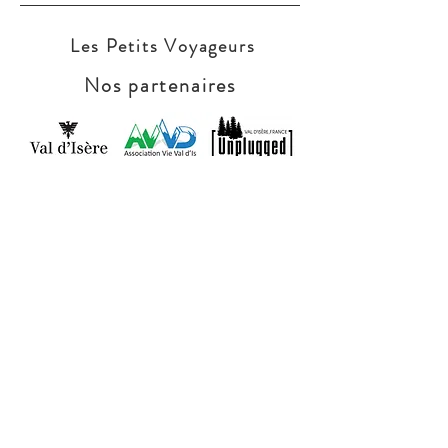
Les Petits Voyageurs
Nos partenaires
Accueil
Produits
Contact
© 2019 Les Petits Voyageurs
Location de matériel de puériculture - 73150 VAL
D'ISERE
lespetitsvoyageurs@outlook.com
+33 (0)6 14 83 41 42
N°SIRET
850532680003